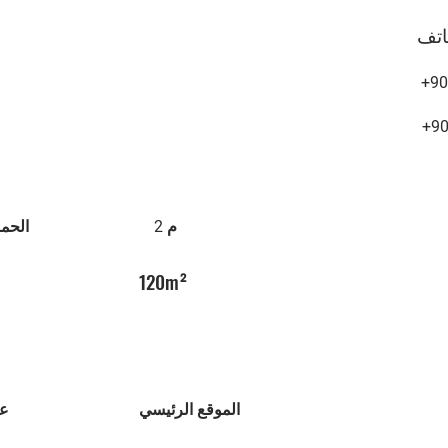
اتف
+90
+9
م 2
الحم
120m²
الموقع الرئيسي
عم