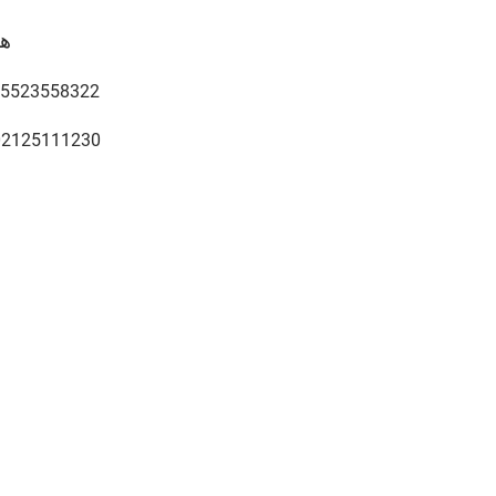
ه
5523558322
02125111230