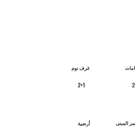
امات
غرف نوم
2+1
2
ر المبنى
أرضية