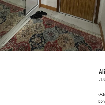
Al
CE
وني
Ico