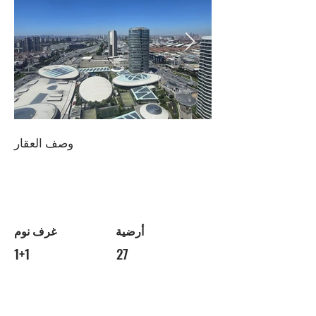
وصف العقار
أرضية
غرف نوم
1+1
27