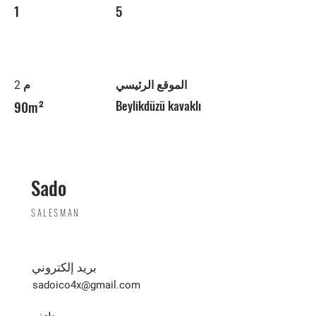
1
5
الموقع الرئيسي
م 2
90m²
Beylikdüzü kavaklı
Sado
SALESMAN
بريد إلكتروني
sadoico4x@gmail.com
هاتف