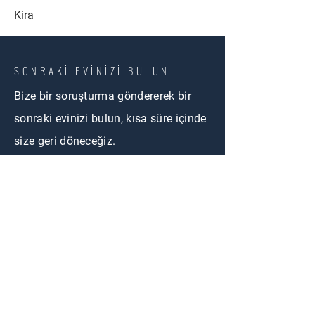
Kira
SONRAKİ EVİNİZİ BULUN
Bize bir soruşturma göndererek bir
sonraki evinizi bulun, kısa süre içinde
size geri döneceğiz.
BİZE ULAŞIN
First Name
Email