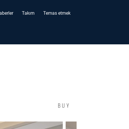
aberler
Takım
Temas etmek
BUY