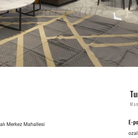
Tu
Man
E-p
alı Merkez Mahallesi
oza