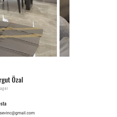
rgut Özal
ager
osta
lsevinc@gmail.com