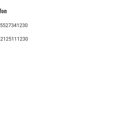
fon
5527341230
02125111230