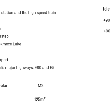
Tele
station and the high-speed train
+90
n
+9
orstep
çekmece Lake
rport
ul’s major highways, E80 and E5
olar
M2
125m²