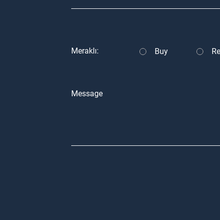
Meraklı:
Buy
Re
Message