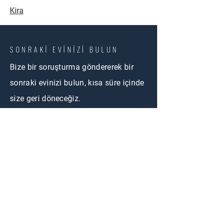
Kira
SONRAKİ EVİNİZİ BULUN
Bize bir soruşturma göndererek bir
sonraki evinizi bulun, kısa süre içinde
size geri döneceğiz.
BİZE ULAŞIN
First Name
Email