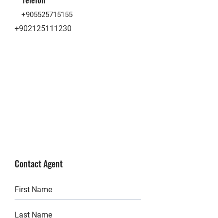
+905525715155
+902125111230
Contact Agent