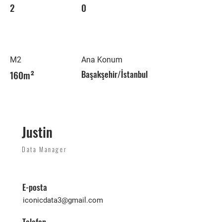
2
0
M2
Ana Konum
160m²
Başakşehir/İstanbul
Justin
Data Manager
E-posta
iconicdata3@gmail.com
Telefon