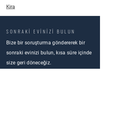
Kira
SONRAKİ EVİNİZİ BULUN
Bize bir soruşturma göndererek bir
sonraki evinizi bulun, kısa süre içinde
size geri döneceğiz.
BİZE ULAŞIN
First Name
Email