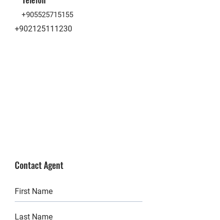
+905525715155
+902125111230
Contact Agent