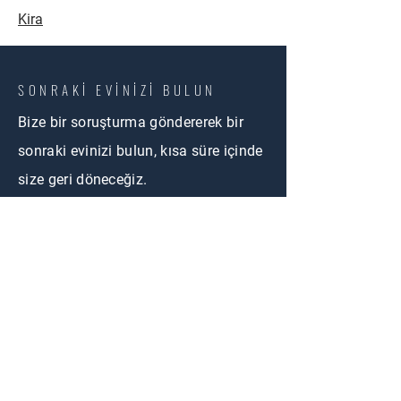
Kira
SONRAKİ EVİNİZİ BULUN
Bize bir soruşturma göndererek bir
sonraki evinizi bulun, kısa süre içinde
size geri döneceğiz.
BİZE ULAŞIN
First Name
Email