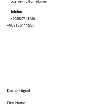
ozalsevinc@gmail.com
Telefon
+905527341230
+902125111230
Contact Agent