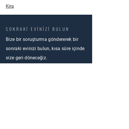
Kira
SONRAKİ EVİNİZİ BULUN
Bize bir soruşturma göndererek bir
sonraki evinizi bulun, kısa süre içinde
size geri döneceğiz.
BİZE ULAŞIN
First Name
Email