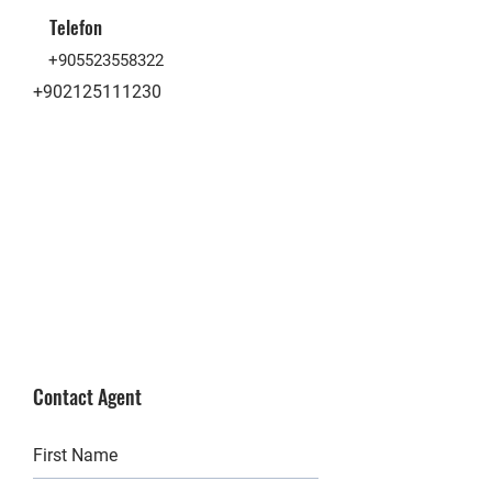
Telefon
+905523558322
+902125111230
Contact Agent