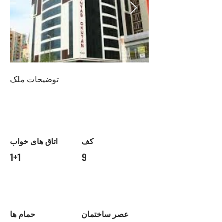
توضیحات ملک
کف
اتاق های خواب
1+1
9
عصر ساختمان
حمام ها